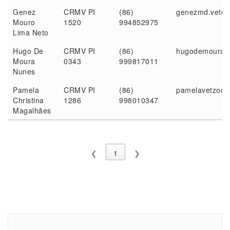
Genez
CRMV PI
(86)
genezmd.vet@
Mouro
1520
994852975
Lima Neto
Hugo De
CRMV PI
(86)
hugodemouran
Moura
0343
999817011
Nunes
Pamela
CRMV PI
(86)
pamelavetzoo@
Christina
1286
998010347
Magalhães
❮
1
❯