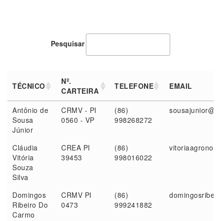
Pesquisar
Nº.
TÉCNICO
TELEFONE
EMAIL
CARTEIRA
TÉCNICO
Nº.
TELEFONE
EMAIL
Antônio de
CRMV - PI
(86)
sousajunior@uf
CARTEIRA
Sousa
0560 - VP
998268272
Júnior
Cláudia
CREA PI
(86)
vitoriaagrono
Vitória
39453
998016022
Souza
Silva
Domingos
CRMV PI
(86)
domingosribei
Ribeiro Do
0473
999241882
Carmo