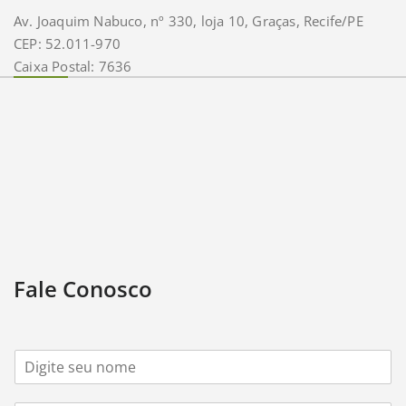
Av. Joaquim Nabuco, nº 330, loja 10, Graças, Recife/PE
CEP: 52.011-970
Caixa Postal: 7636
Fale Conosco
N
o
m