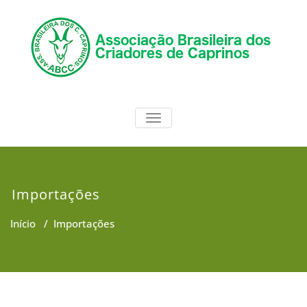
Skip
to
content
ABCC
Associação Brasileira dos
TOGGLE NAVIGATION
Criadores de Caprinos
Importações
Início
/
Importações