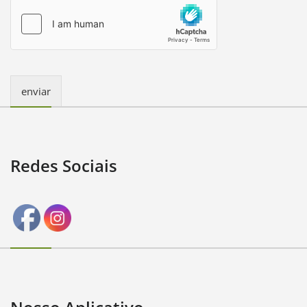
o
r
M
e
s
s
a
enviar
g
e
*
Redes Sociais