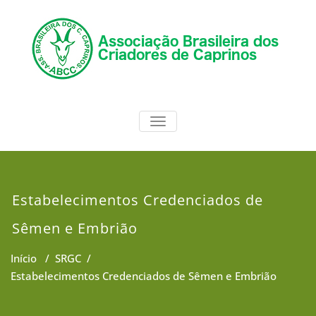
Skip
to
content
ABCC
Associação Brasileira dos
TOGGLE NAVIGATION
Criadores de Caprinos
Estabelecimentos Credenciados de
Sêmen e Embrião
Início
/
SRGC
/
Estabelecimentos Credenciados de Sêmen e Embrião