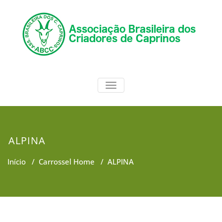
Skip
to
content
ABCC
Associação Brasileira dos
TOGGLE NAVIGATION
Criadores de Caprinos
ALPINA
Início
/
Carrossel Home
/
ALPINA