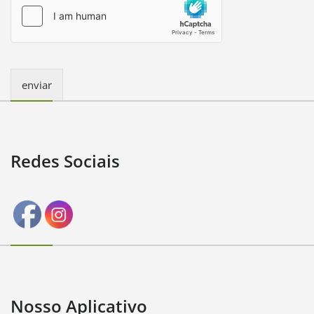
r
M
e
s
s
a
enviar
g
e
*
Redes Sociais
Nosso Aplicativo