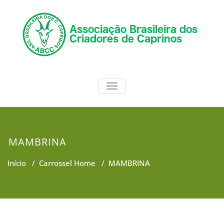
Skip
to
content
ABCC
Associação Brasileira dos
TOGGLE NAVIGATION
Criadores de Caprinos
MAMBRINA
Início
/
Carrossel Home
/
MAMBRINA