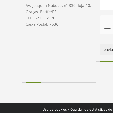
e
Av. Joaquim Nabuco, nº 330, loja 10,
n
Graças, Recife/PE
t
o
CEP: 52.011-970
r
Caixa Postal: 7636
M
e
s
s
a
envia
g
e
*
Uso de cookies - Guardamos estatísticas de 