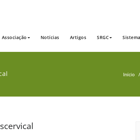
Brasileira dos Criadores de Caprinos
Associação
Notícias
Artigos
SRGC
Sistem
cal
Início
scervical