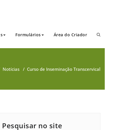
as
Formulários
Área do Criador
/
Notícias
/
Curso de Inseminação Transcervical
Pesquisar no site