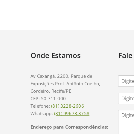
Onde Estamos
Fale
Av Caxangá, 2200, Parque de
N
Exposições Prof. Antônio Coelho,
o
m
Cordeiro, Recife/PE
E
e
CEP: 50.711-000
m
*
Telefone:
(81) 3228-2606
a
C
i
Whatsapp:
(81) 99673.3758
o
l
m
*
Endereço para Correspondências:
m