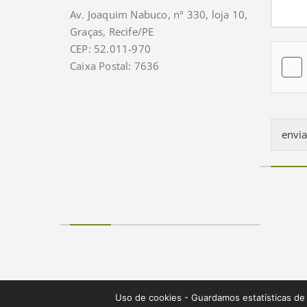
e
Av. Joaquim Nabuco, nº 330, loja 10,
n
Graças, Recife/PE
t
o
CEP: 52.011-970
r
Caixa Postal: 7636
M
e
s
s
a
envia
g
e
*
Uso de cookies - Guardamos estatísticas de 