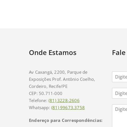
Onde Estamos
Fale
Av Caxangá, 2200, Parque de
N
Exposições Prof. Antônio Coelho,
o
m
Cordeiro, Recife/PE
E
e
CEP: 50.711-000
m
*
Telefone:
(81) 3228-2606
a
C
i
Whatsapp:
(81) 99673.3758
o
l
m
*
Endereço para Correspondências:
m