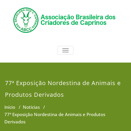
Skip
to
content
ABCC
Associação Brasileira dos
TOGGLE NAVIGATION
Criadores de Caprinos
77ª Exposição Nordestina de Animais e
Produtos Derivados
Início
/
Notícias
/
77ª Exposição Nordestina de Animais e Produtos
Derivados