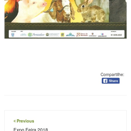
Compartilhe:
Navegação
Previous
Expo Feira 2018