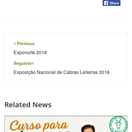
Navegação
Previous
de
Exponorte 2018
Post
Seguinte
Exposição Nacional de Cabras Leiteiras 2018
Related News