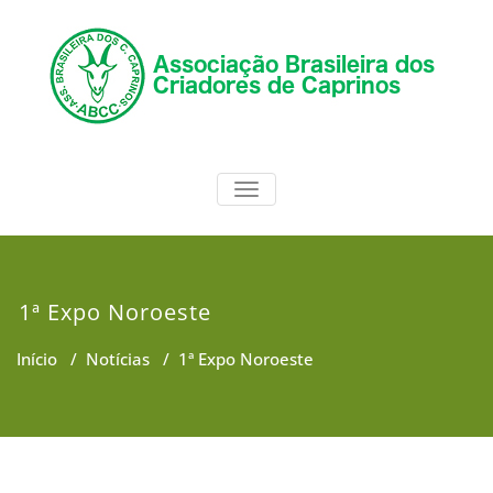
Skip
to
content
ABCC
Associação Brasileira dos
TOGGLE NAVIGATION
Criadores de Caprinos
1ª Expo Noroeste
Início
/
Notícias
/
1ª Expo Noroeste